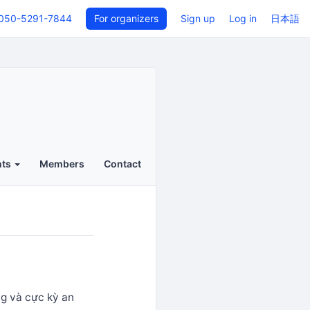
050-5291-7844
For organizers
Sign up
Log in
日本語
nts
Members
Contact
g và cực kỳ an